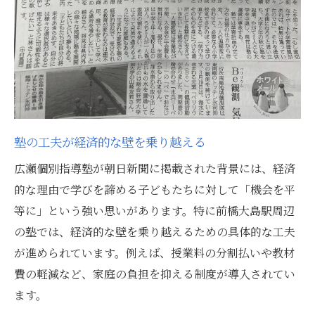
経済的格差をなくす塾の工夫とは
塾の新たな取り組みが生徒を救う理由
公平な塾環境が子どもに与える影響
塾の新制度が広げる未来への可能性
経済的理由で夢を断たせないための工夫
塾が経済的理由を乗り越える支援策
塾の工夫が経済的な壁を乗り越える
夢を諦めない塾の具体的な工夫を紹介
広瀬個別指導塾が朝日新聞に掲載された背景には、経済
塾のサポートで続く学びの歩み
的な理由で学びを諦める子どもたちに対して「機会を平
経済的理由で諦めない塾の工夫の数々
等に」という強い思いがあります。特に前橋大島駅周辺
塾で叶える夢と希望へのステップ
の塾では、経済的な壁を乗り越えるための具体的な工夫
誰もが塾で学べる社会へ歩む第一歩
が進められています。例えば、授業料の分割払いや教材
塾の取り組みが拓く平等な学びの道
費の軽減など、家庭の負担を抑える制度が導入されてい
ます。
誰もが塾で学べる社会へ向けた挑戦