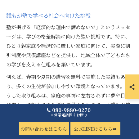
誰もが塾で学べる社会へ向けた挑戦
塾が掲げる「経済的な理由で諦めないで」というメッセ
ージは、学びの格差解消に向けた強い挑戦です。特に、
ひとり親家庭や経済的に厳しい家庭に向けて、実際に割
引制度や無償講座などを提供し、地域全体で子どもたち
の学びを支える仕組みを築いています。
例えば、春期や夏期の講習を無料で実施した実績もあ
り、多くの生徒が参加しやすい環境となっています。こ
うした取り組みは、家庭の事情に左右されずに夢や目標
に向かって努力できる場を提供するもので、「誰もが塾
080-9880-0270
で学べる社会」を実現するための大きな一歩です。受講
※営業電話固くお断り
生や保護者からも「経済的な不安が減り、子どもがのび
お問い合わせはこちら
公式LINEはこちら
のびと学べるようになった」といった声が多く寄せられ