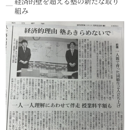
経済的壁を超える塾の新たな取り
塾が朝日新聞に注目された社会的背景
組み
塾の取り組みが社会に与える影響とは
塾が描く教育格差解消への思い
塾の実践が広がる社会的インパクト
朝日新聞掲載が示す塾の信頼性と役割
諦めない学びを支えるひとり親割の現実
塾のひとり親割が学びを支える仕組み
経済的理由でも諦めない塾の制度とは
ひとり親家庭が塾で得られる安心感
塾の割引が実現する公平な学習環境
塾のサポートで夢を諦めない子どもたち
塾の新制度が生み出す公平な学習環境
塾の新制度で実現する公平な学び