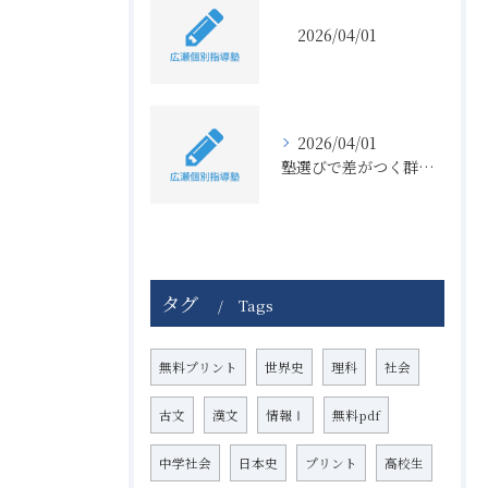
2026/04/01
2026/04/01
塾選びで差がつく群馬県前橋市広瀬個別指導塾の少人数教室メリット徹底解説
タグ
Tags
無料プリント
世界史
理科
社会
古文
漢文
情報Ⅰ
無料pdf
中学社会
日本史
プリント
高校生