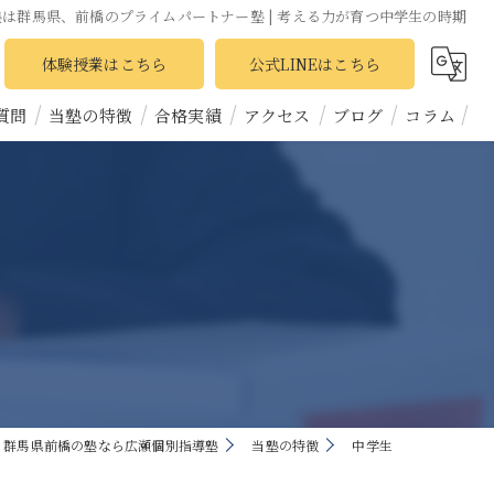
塾は群馬県、前橋のプライムパートナー塾 | 考える力が育つ中学生の時期
体験授業はこちら
公式LINEはこちら
質問
当塾の特徴
合格実績
アクセス
ブログ
コラム
高校受験
大学受験
中学生
高校生
個別指導
群馬県前橋の塾なら広瀬個別指導塾
当塾の特徴
中学生